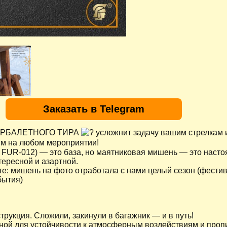
Заказать в Telegram
АРБАЛЕТНОГО ТИРА
усложнит задачу вашим стрелкам 
м на любом мероприятии!
л FUR-012) — это база, но маятниковая мишень — это наст
тересной и азартной.
е: мишень на фото отработала с нами целый сезон (фестив
бытия)
трукция. Сложили, закинули в багажник — и в путь!
ной для устойчивости к атмосферным воздействиям и проп