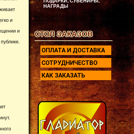
ПОДАРКИ, СУВЕНИРЫ,
НАГРАДЫ
живает
егко и
мещении и
СТОЛ ЗАКАЗОВ
 публике.
ОПЛАТА И ДОСТАВКА
СОТРУДНИЧЕСТВО
КАК ЗАКАЗАТЬ
ает
инут.
нного