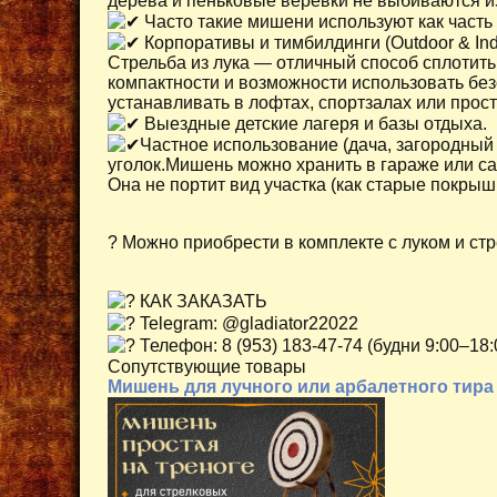
дерева и пеньковые веревки не выбиваются из
Часто такие мишени используют как часть
Корпоративы и тимбилдинги (Outdoor & Ind
Стрельба из лука — отличный способ сплотить
компактности и возможности использовать бе
устанавливать в лофтах, спортзалах или прос
Выездные детские лагеря и базы отдыха.
Частное использование (дача, загородный 
уголок.Мишень можно хранить в гараже или с
Она не портит вид участка (как старые покрыш
? Можно приобрести в комплекте с луком и ст
КАК ЗАКАЗАТЬ
Telegram: @gladiator22022
Телефон: 8 (953) 183-47-74 (будни 9:00–18
Сопутствующие товары
Мишень для лучного или арбалетного тира