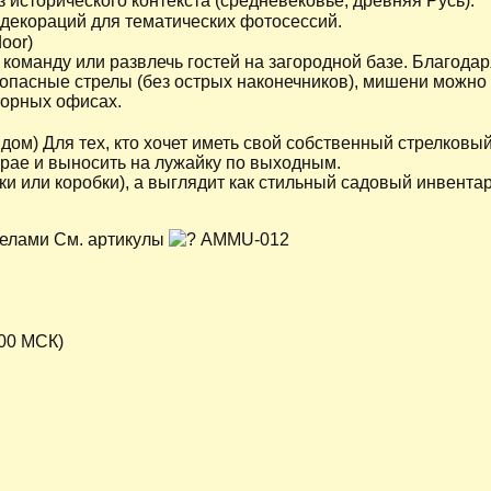
 исторического контекста (средневековье, древняя Русь).
 декораций для тематических фотосессий.
oor)
 команду или развлечь гостей на загородной базе. Благода
зопасные стрелы (без острых наконечников), мишени можно
торных офисах.
дом) Для тех, кто хочет иметь свой собственный стрелковы
арае и выносить на лужайку по выходным.
ки или коробки), а выглядит как стильный садовый инвентар
релами См. артикулы
AMMU-012
:00 МСК)