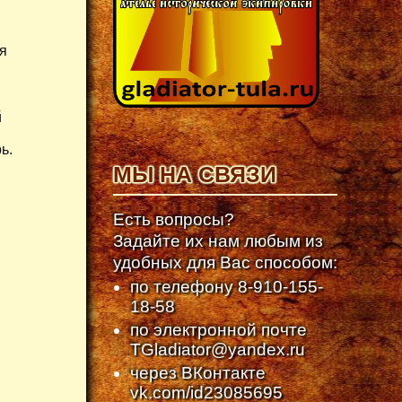
ря
й
ь.
МЫ НА СВЯЗИ
Есть вопросы?
Задайте их нам любым из
удобных для Вас способом:
по телефону
8-910-155-
18-58
по электронной почте
TGladiator@yandex.ru
через ВКонтакте
vk.com/id23085695