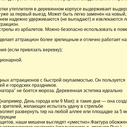
отки утеплителя в деревянном корпусе выдерживает выдер
 уже за первый выезд. Может быть легко заменен на новый,
нем надежно удерживаются (не выпадают) и извлекаются л
тракцион.
стрелы из арбалетов. Можно безопасно использовать в по
делает аттракцион более зрелищным и отлично работает на
ия (если привязать веревку);
ционарной.
ных аттракционов с быстрой окупаемостью. Он пользуется
й и городских праздников.
атора" не боятся мороза. Деревянная эстетика идеально
например, День города или 9 Мая): в такие дни — она созд
 зрителей, желающих испытать удачу в стрельбе
оляет развернуть тир на любой аллее или площадке за 5 м
трукции
х щитов, наши мишени выглядят «уместно».Фактура обожже