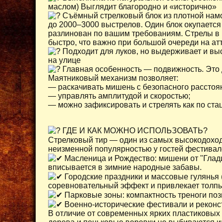
маслом) Выглядит благородно и «исторично»
Съёмный стрелковый блок из плотной нам
до 2000–3000 выстрелов. Один блок окупается
разлинован по вашим требованиям. Стрелы в 
быстро, что важно при большой очереди на ат
Подходит для луков, но выдерживает и вы
на улице
Главная особенность — подвижность. Это 
Маятниковый механизм позволяет:
— раскачивать мишень с безопасного расстоян
— управлять амплитудой и скоростью;
— можно зафиксировать и стрелять как по ста
ГДЕ И КАК МОЖНО ИСПОЛЬЗОВАТЬ?
Стрелковый тир — один из самых высокодоход
неизменной популярностью у гостей фестивале
Масленица и Рождество: мишени от "Глади
вписывается в зимние народные забавы.
Городские праздники и массовые гулянья (
соревновательный эффект и привлекает толпы
Парковые зоны: компактность треноги позв
Военно-исторические фестивали и реконс
В отличие от современных ярких пластиковы