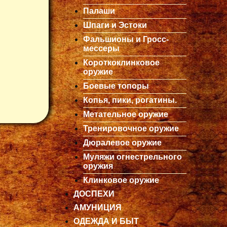
Палаши
Шпаги и Эстоки
Фальшионы и Гросс-
мессеры
Короткоклинковое
оружие
Боевые топоры
Копья, пики, рогатины.
Метательное оружие
Тренировочное оружие
Дюралевое оружие
Муляжи огнестрельного
оружия
Клинковое оружие
ДОСПЕХИ
АМУНИЦИЯ
ОДЕЖДА И БЫТ