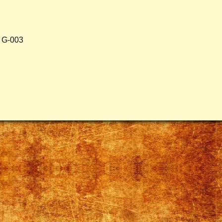
л G-003