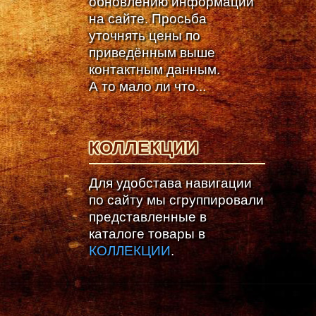
обновлению информации
на сайте. Просьба
уточнять цены по
приведённым выше
контактным данным.
А то мало ли что...
КОЛЛЕКЦИИ
Для удобстава навигации
по сайту мы сгруппировали
представленные в
каталоге товары в
КОЛЛЕКЦИИ
.