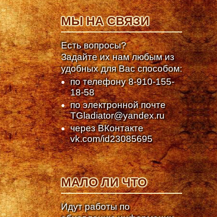
МЫ НА СВЯЗИ
Есть вопросы?
Задайте их нам любым из
удобных для Вас способом:
по телефону
8-910-155-
18-58
по электронной почте
TGladiator@yandex.ru
через ВКонтакте
vk.com/id23085695
МАЛО ЛИ ЧТО
Идут работы по