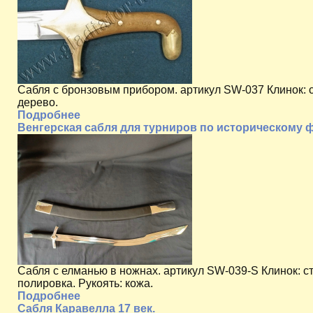
Сабля с бронзовым прибором. артикул SW-037 Клинок: ст
дерево.
Подробнее
Венгерская сабля для турниров по историческому
Сабля с елманью в ножнах. артикул SW-039-S Клинок: ста
полировка. Рукоять: кожа.
Подробнее
Сабля Каравелла 17 век.