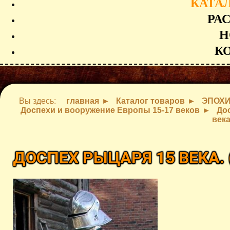
КАТА
РА
Н
К
Вы здесь:
главная
Каталог товаров
ЭПОХ
Доспехи и вооружение Европы 15-17 веков
До
века
ДОСПЕХ РЫЦАРЯ 15 ВЕКА.