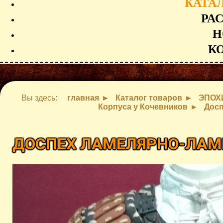
КАТА
РА
Н
К
Вы здесь:
главная
Каталог товаров
ЭПОХ
Корпуса у Кочевников
Дос
ДОСПЕХ ЛАМЕЛЯРНО-ЛА