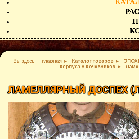
КАТА
РА
Н
К
Вы здесь:
главная
Каталог товаров
ЭПОХ
Корпуса у Кочевников
Ламе
ЛАМЕЛЛЯРНЫЙ ДОСПЕХ (