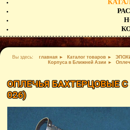
КАТА
РА
Н
К
Вы здесь:
главная
Каталог товаров
ЭПОХ
Корпуса в Ближней Азии
Оплеч
ОПЛЕЧЬЯ БАХТЕРЦОВЫЕ 
026
)