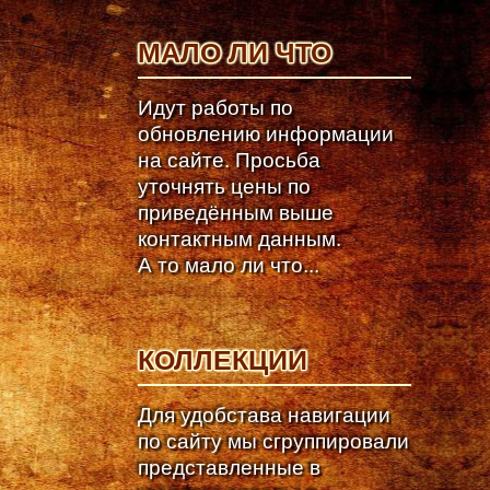
МАЛО ЛИ ЧТО
Идут работы по
обновлению информации
на сайте. Просьба
уточнять цены по
приведённым выше
контактным данным.
А то мало ли что...
КОЛЛЕКЦИИ
Для удобстава навигации
по сайту мы сгруппировали
представленные в