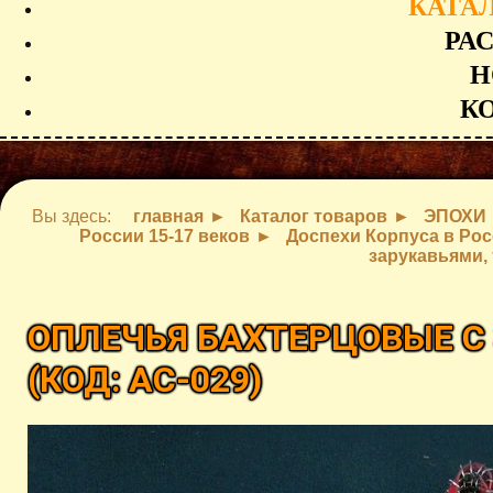
КАТА
РА
Н
К
Вы здесь:
главная
Каталог товаров
ЭПОХИ
России 15-17 веков
Доспехи Корпуса в Рос
зарукавьями,
ОПЛЕЧЬЯ БАХТЕРЦОВЫЕ С
(КОД:
AC-029
)