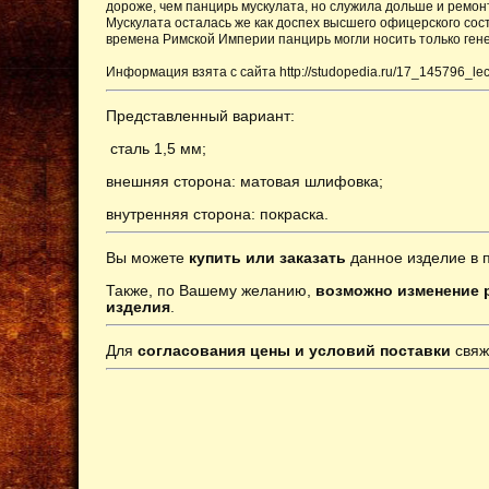
дороже, чем панцирь мускулата, но служила дольше и ремо
Мускулата осталась же как доспех высшего офицерского сос
времена Римской Империи панцирь могли носить только гене
Информация взята с сайта http://studopedia.ru/17_145796_lec
Представленный вариант:
сталь 1,5 мм;
внешняя сторона: матовая шлифовка;
внутренняя сторона: покраска.
Вы можете
купить или заказать
данное изделие в 
Также, по Вашему желанию,
возможно изменение р
изделия
.
Для
согласования цены и условий поставки
свяж