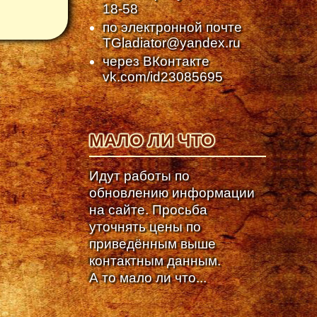
18-58
по электронной почте
TGladiator@yandex.ru
через ВКонтакте
vk.com/id23085695
МАЛО ЛИ ЧТО
Идут работы по
обновлению информации
на сайте. Просьба
уточнять цены по
приведённым выше
контактным данным.
А то мало ли что...