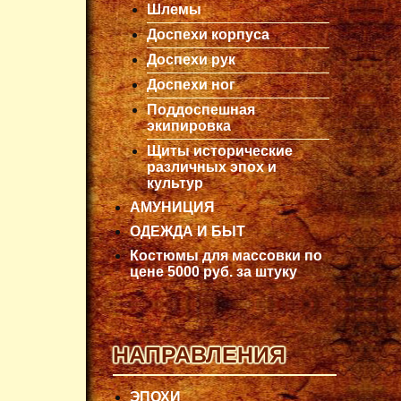
Шлемы
Доспехи корпуса
Доспехи рук
Доспехи ног
Поддоспешная
экипировка
Щиты исторические
различных эпох и
культур
АМУНИЦИЯ
ОДЕЖДА И БЫТ
Костюмы для массовки по
цене 5000 руб. за штуку
НАПРАВЛЕНИЯ
ЭПОХИ