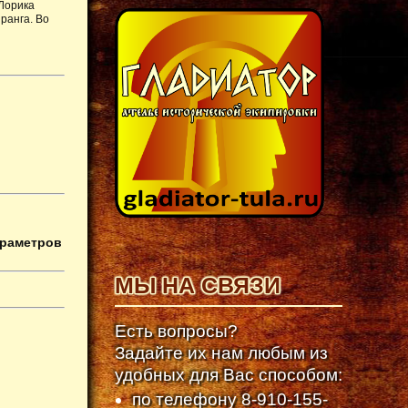
 Лорика
ранга. Во
араметров
МЫ НА СВЯЗИ
Есть вопросы?
Задайте их нам любым из
удобных для Вас способом:
по телефону
8-910-155-