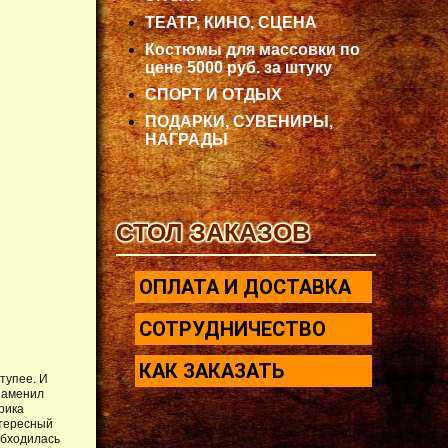
ТЕАТР, КИНО, СЦЕНА
Костюмы для массовки по
цене 5000 руб. за штуку
СПОРТ И ОТДЫХ
ПОДАРКИ, СУВЕНИРЫ,
НАГРАДЫ
СТОЛ ЗАКАЗОВ
ОПЛАТА И ДОСТАВКА
СОТРУДНИЧЕСТВО
КАК ЗАКАЗАТЬ
тупее. И
 заменил
орика
нтересный
обходилась