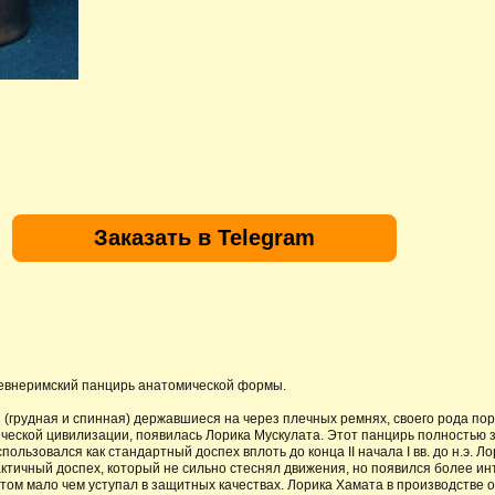
Заказать в Telegram
древнеримский панцирь анатомической формы.
(грудная и спинная) державшиеся на через плечных ремнях, своего рода пор
реческой цивилизации, появилась Лорика Мускулата. Этот панцирь полностью
ользовался как стандартный доспех вплоть до конца II начала I вв. до н.э. Л
актичный доспех, который не сильно стеснял движения, но появился более и
этом мало чем уступал в защитных качествах. Лорика Хамата в производстве 