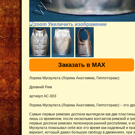
Увеличить изображение
Заказать в MAX
Лорика Мускулата (Лорика Анатомика, Гиппоторакс)
Древний Рим
артикул AC-003
Лорика Мускулата (Лорика Анатомика, Гиппоторакс) – это 
Самые первые римские доспехи выглядели как две пластины 
лишь со временем, после нескольких контактов римской и г
первые доспехи римских легионеров ранней республики, и исп
Мускулата показывал себя все это время как надежный и пр
вариант, который давал большую свободу в движениях, при 