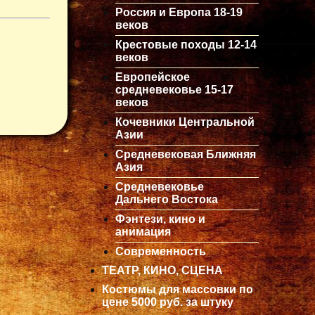
Россия и Европа 18-19
веков
Крестовые походы 12-14
веков
Европейское
средневековье 15-17
веков
Кочевники Центральной
Азии
Средневековая Ближняя
Азия
Средневековье
Дальнего Востока
Фэнтези, кино и
анимация
Современность
ТЕАТР, КИНО, СЦЕНА
Костюмы для массовки по
цене 5000 руб. за штуку