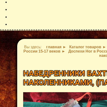
Вы здесь:
главная
Каталог товаров
России 15-17 веков
Доспехи Ног в Росс
нак
НАБЕДРЕННИКИ БАХТ
НАКОЛЕННИКАМИ, (П