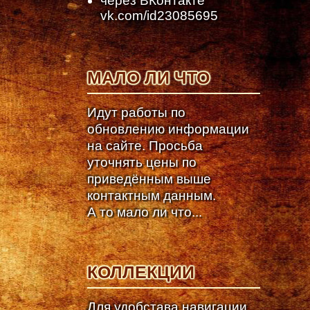
через ВКонтакте
vk.com/id23085695
МАЛО ЛИ ЧТО
Идут работы по
обновлению информации
на сайте. Просьба
уточнять цены по
приведённым выше
контактным данным.
А то мало ли что...
КОЛЛЕКЦИИ
Для удобстава навигации