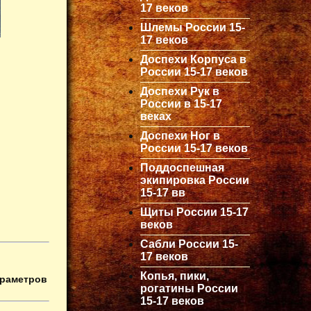
17 веков
Шлемы России 15-
17 веков
Доспехи Корпуса в
России 15-17 веков
Доспехи Рук в
России в 15-17
веках
Доспехи Ног в
России 15-17 веков
Поддоспешная
экипировка России
15-17 вв
Щиты России 15-17
веков
Сабли России 15-
17 веков
Копья, пики,
араметров
рогатины России
15-17 веков