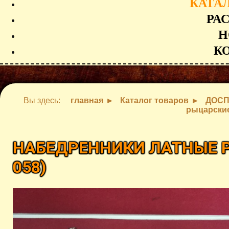
КАТА
РА
Н
К
Вы здесь:
главная
Каталог товаров
ДОСП
рыцарские
НАБЕДРЕННИКИ ЛАТНЫЕ Р
058
)