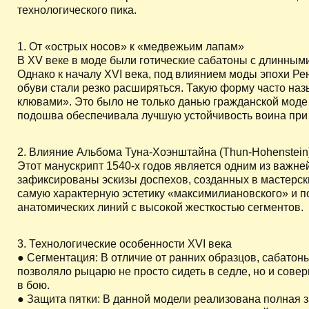
технологического пика.
1. От «острых носов» к «медвежьим лапам»
В XV веке в моде были готические сабатоны с длинным
Однако к началу XVI века, под влиянием моды эпохи Ре
обуви стали резко расширяться. Такую форму часто на
клювами». Это было не только данью гражданской моде 
подошва обеспечивала лучшую устойчивость воина при
2. Влияние Альбома Туна-Хоэнштайна (Thun-Hohenstein
Этот манускрипт 1540-х годов является одним из важн
зафиксированы эскизы доспехов, созданных в мастерски
самую характерную эстетику «максимилиановского» и по
анатомических линий с высокой жесткостью сегментов.
3. Технологические особенности XVI века
● Сегментация: В отличие от ранних образцов, сабатон
позволяло рыцарю не просто сидеть в седле, но и сов
в бою.
● Защита пятки: В данной модели реализована полная з