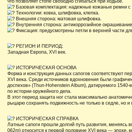
что позволяет стопе свободно сгибаться при ходьбе.
Базовая комплектация: надежные кожаные ремни с 
Технологии: ковка, шлифовка, клепка.
Внешняя сторона: матовая шлифовка.
Внутренняя сторона: антикоррозийное окрашивание
Фиксация: предусмотрены петли в верхней части дл
РЕГИОН И ПЕРИОД:
Западная Европа, XVI век.
ИСТОРИЧЕСКАЯ ОСНОВА
Форма и конструкция данных сапогов соответствуют пе
XVI века. Среди источников вдохновения были графиче
доспехов» (Thun-Hohenstein Album), датируемого 1540-
по истории оружейного дела.
В этот период защита ног стала максимально анатомичн
рыцарю сохранять подвижность не только в седле, но и
ИСТОРИЧЕСКАЯ СПРАВКА
Латные сапоги прошли долгий путь развития, меняясь в
062m) относится к первой половине XVI века — эпохе, к