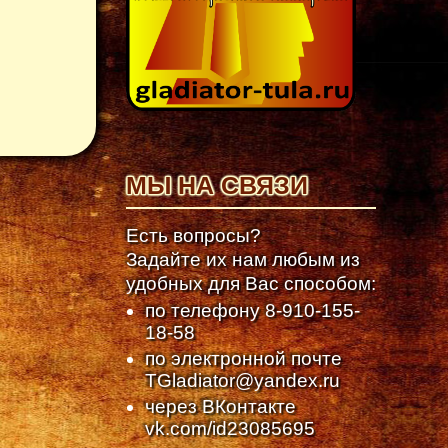
МЫ НА СВЯЗИ
Есть вопросы?
Задайте их нам любым из
удобных для Вас способом:
по телефону
8-910-155-
18-58
по электронной почте
TGladiator@yandex.ru
через ВКонтакте
vk.com/id23085695