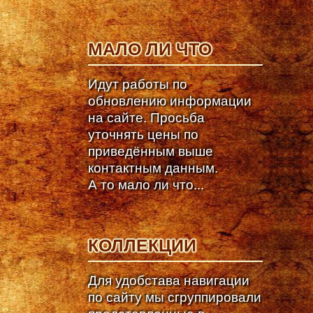
МАЛО ЛИ ЧТО
Идут работы по
обновлению информации
на сайте. Просьба
уточнять цены по
приведённым выше
контактным данным.
А то мало ли что...
КОЛЛЕКЦИИ
Для удобстава навигации
по сайту мы сгруппировали