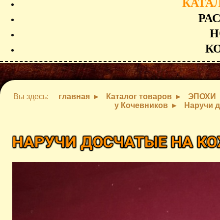
КАТА
РА
Н
К
Вы здесь:
главная
Каталог товаров
ЭПОХИ
у Кочевников
Наручи д
НАРУЧИ ДОСЧАТЫЕ НА КО