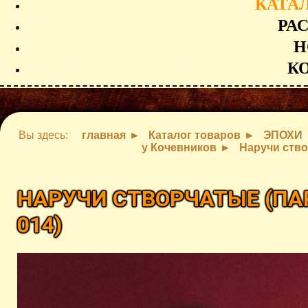
КАТА
РА
Н
К
Вы здесь:
главная
Каталог товаров
ЭПОХИ
у Кочевников
Наручи ство
НАРУЧИ СТВОРЧАТЫЕ (ПАР
014
)