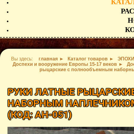
КАТА
РА
Н
К
Вы здесь:
главная
Каталог товаров
ЭПОХ
Доспехи и вооружение Европы 15-17 веков
До
рыцарские с полнообъемным наборным
РУКИ ЛАТНЫЕ РЫЦАРСКИ
НАБОРНЫМ НАПЛЕЧНИКОМ
(КОД:
AH-051
)