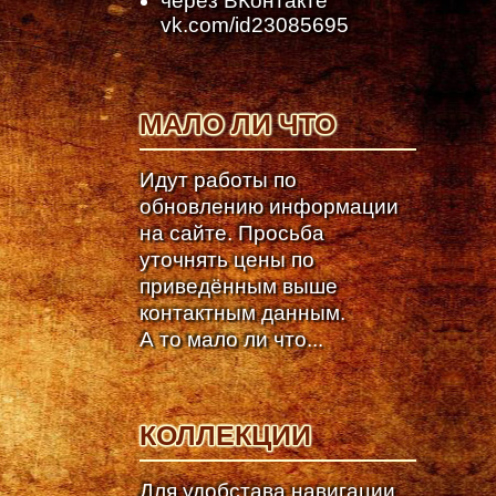
через ВКонтакте
vk.com/id23085695
МАЛО ЛИ ЧТО
Идут работы по
обновлению информации
на сайте. Просьба
уточнять цены по
приведённым выше
контактным данным.
А то мало ли что...
КОЛЛЕКЦИИ
Для удобстава навигации