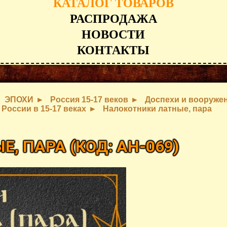
КАТАЛОГ ТОВАРОВ
РАСПРОДАЖА
НОВОСТИ
КОНТАКТЫ
ЭПОХИ
Россия 15-17 веков
Доспехи и вооруже
 России в 15-17 веках
Налокотники латные, пара
Е, ПАРА
(КОД:
AH-069
)