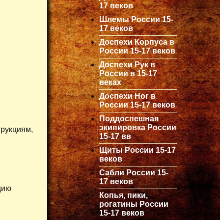
17 веков
Шлемы России 15-
17 веков
Доспехи Корпуса в
России 15-17 веков
Доспехи Рук в
России в 15-17
веках
Доспехи Ног в
России 15-17 веков
Поддоспешная
экипировка России
трукциям,
15-17 вв
Щиты России 15-17
веков
Сабли России 15-
17 веков
цию
Копья, пики,
рогатины России
15-17 веков