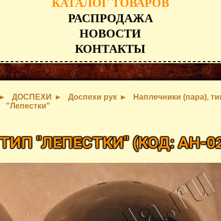
КАТАЛОГ ТОВАРОВ
РАСПРОДАЖА
НОВОСТИ
КОНТАКТЫ
ДОСПЕХИ
Доспехи рук
Наплечники (пара), ти
"Лепестки"
 ТИП "ЛЕПЕСТКИ"
(КОД:
AH-0