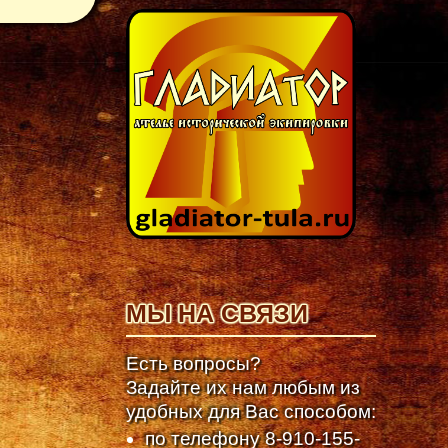
МЫ НА СВЯЗИ
Есть вопросы?
Задайте их нам любым из
удобных для Вас способом:
по телефону
8-910-155-