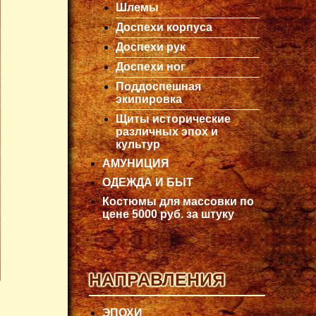
Шлемы
Доспехи корпуса
Доспехи рук
Доспехи ног
Поддоспешная
экипировка
Щиты исторические
различных эпох и
культур
АМУНИЦИЯ
ОДЕЖДА И БЫТ
Костюмы для массовки по
цене 5000 руб. за штуку
НАПРАВЛЕНИЯ
ЭПОХИ