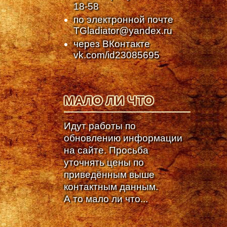
18-58
по электронной почте
TGladiator@yandex.ru
через ВКонтакте
vk.com/id23085695
МАЛО ЛИ ЧТО
Идут работы по
обновлению информации
на сайте. Просьба
уточнять цены по
приведённым выше
контактным данным.
А то мало ли что...