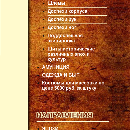
Шлемы
Доспехи корпуса
Доспехи рук
Доспехи ног
Поддоспешная
экипировка
Щиты исторические
различных эпох и
культур
АМУНИЦИЯ
ОДЕЖДА И БЫТ
Костюмы для массовки по
цене 5000 руб. за штуку
НАПРАВЛЕНИЯ
ЭПОХИ