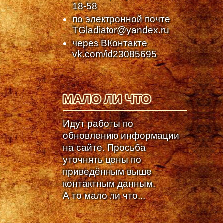
18-58
по электронной почте
TGladiator@yandex.ru
через ВКонтакте
vk.com/id23085695
МАЛО ЛИ ЧТО
Идут работы по
обновлению информации
на сайте. Просьба
уточнять цены по
приведённым выше
контактным данным.
А то мало ли что...