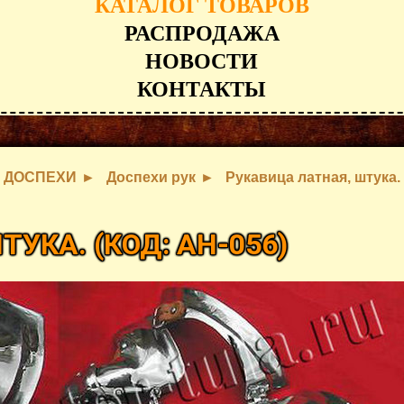
КАТАЛОГ ТОВАРОВ
РАСПРОДАЖА
НОВОСТИ
КОНТАКТЫ
ДОСПЕХИ
Доспехи рук
Рукавица латная, штука.
ШТУКА.
(КОД:
AH-056
)