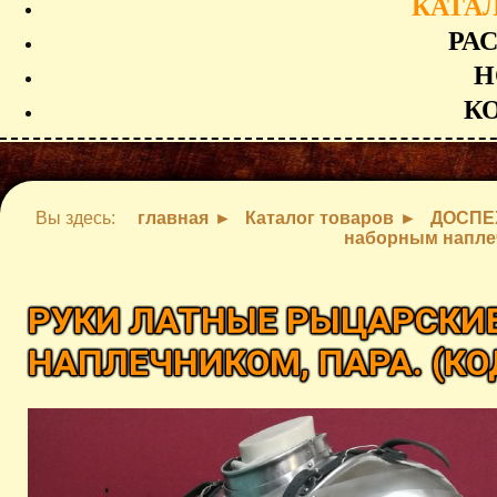
КАТА
РА
Н
К
Вы здесь:
главная
Каталог товаров
ДОСПЕ
наборным наплеч
РУКИ ЛАТНЫЕ РЫЦАРСКИ
НАПЛЕЧНИКОМ, ПАРА.
(КО