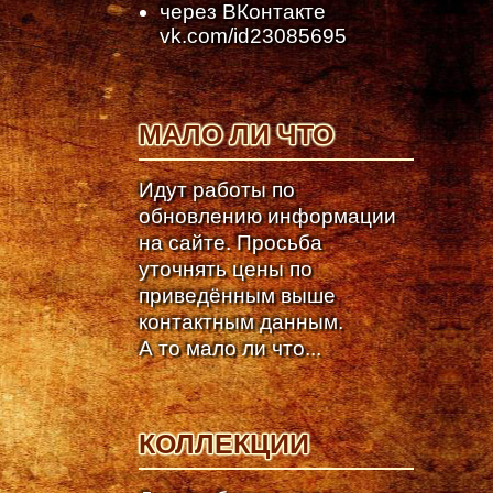
через ВКонтакте
vk.com/id23085695
МАЛО ЛИ ЧТО
Идут работы по
обновлению информации
на сайте. Просьба
уточнять цены по
приведённым выше
контактным данным.
А то мало ли что...
КОЛЛЕКЦИИ