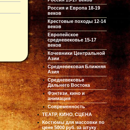
Россия и Европа 18-19
веков
Крестовые походы 12-14
веков
Европейское
средневековье 15-17
веков
Кочевники Центральной
Азии
Средневековая Ближняя
Азия
Средневековье
Дальнего Востока
Фэнтези, кино и
анимация
Современность
ТЕАТР, КИНО, СЦЕНА
Костюмы для массовки по
цене 5000 руб. за штуку