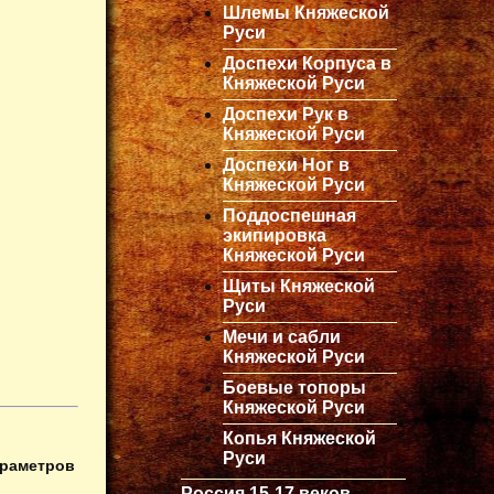
Шлемы Княжеской
Руси
Доспехи Корпуса в
Княжеской Руси
Доспехи Рук в
Княжеской Руси
Доспехи Ног в
Княжеской Руси
Поддоспешная
экипировка
Княжеской Руси
Щиты Княжеской
Руси
Мечи и сабли
Княжеской Руси
Боевые топоры
Княжеской Руси
Копья Княжеской
Руси
араметров
Россия 15-17 веков