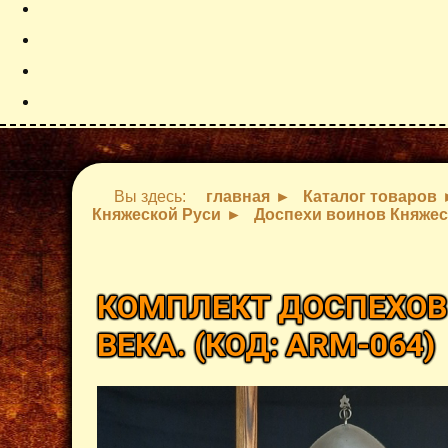
Вы здесь:
главная
Каталог товаров
Княжеской Руси
Доспехи воинов Княжес
КОМПЛЕКТ ДОСПЕХОВ
ВЕКА.
(КОД:
ARM-064
)