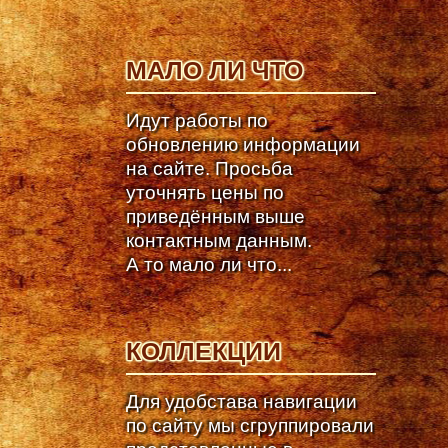
МАЛО ЛИ ЧТО
Идут работы по
обновлению информации
на сайте. Просьба
уточнять цены по
приведённым выше
контактным данным.
А то мало ли что...
КОЛЛЕКЦИИ
Для удобстава навигации
по сайту мы сгруппировали