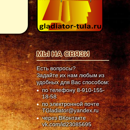
МЫ НА СВЯЗИ
Есть вопросы?
Задайте их нам любым из
удобных для Вас способом:
по телефону
8-910-155-
18-58
по электронной почте
TGladiator@yandex.ru
через ВКонтакте
vk.com/id23085695