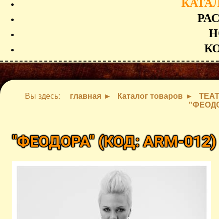
КАТА
РА
Н
К
Вы здесь:
главная
Каталог товаров
ТЕАТ
"ФЕОД
"ФЕОДОРА"
(КОД:
ARM-012
)