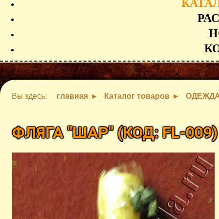
КАТА
РА
Н
К
Вы здесь:
главная
Каталог товаров
ОДЕЖДА
ФЛЯГА "ШАР"
(КОД:
FL-009
)