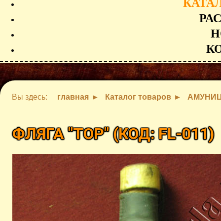
КАТА
РА
Н
К
Вы здесь:
главная
Каталог товаров
АМУНИ
ФЛЯГА "ТОР"
(КОД:
FL-011
)