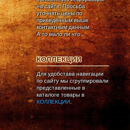
на сайте. Просьба
уточнять цены по
приведённым выше
контактным данным.
А то мало ли что...
КОЛЛЕКЦИИ
Для удобстава навигации
по сайту мы сгруппировали
представленные в
каталоге товары в
КОЛЛЕКЦИИ
.