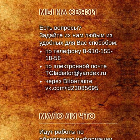
МЫ НА СВЯЗИ
Есть вопросы?
Задайте их нам любым из
удобных для Вас способом:
по телефону
8-910-155-
18-58
по электронной почте
TGladiator@yandex.ru
через ВКонтакте
vk.com/id23085695
МАЛО ЛИ ЧТО
Идут работы по
обновлению информации