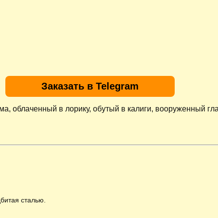
Заказать в Telegram
а, облаченный в лорику, обутый в калиги, вооруженный гл
дбитая сталью
.