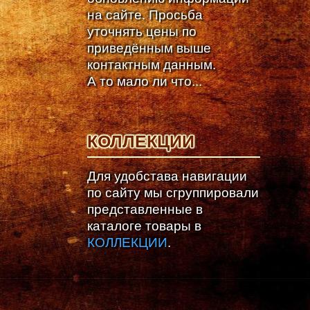
на сайте. Просьба
уточнять цены по
приведённым выше
контактным данным.
А то мало ли что...
КОЛЛЕКЦИИ
Для удобстава навигации
по сайту мы сгруппировали
представленные в
каталоге товары в
КОЛЛЕКЦИИ
.