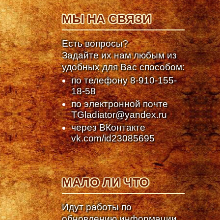
МЫ НА СВЯЗИ
Есть вопросы?
Задайте их нам любым из
удобных для Вас способом:
по телефону
8-910-155-
18-58
по электронной почте
TGladiator@yandex.ru
через ВКонтакте
vk.com/id23085695
МАЛО ЛИ ЧТО
Идут работы по
обновлению информации