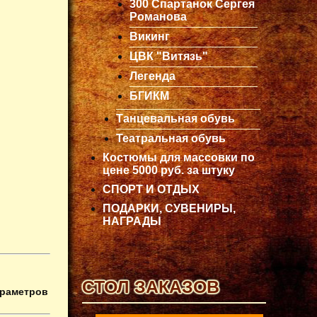
300 Спартанок Сергея
Романова
Викинг
ЦВК "Витязь"
Легенда
БГИКМ
Танцевальная обувь
Театральная обувь
Костюмы для массовки по
цене 5000 руб. за штуку
СПОРТ И ОТДЫХ
ПОДАРКИ, СУВЕНИРЫ,
НАГРАДЫ
СТОЛ ЗАКАЗОВ
араметров