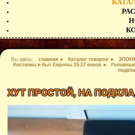
КАТА
РА
Н
К
Вы здесь:
главная
Каталог товаров
ЭПОХ
Костюмы и быт Европы 15-17 веков
Головные
подкла
ХУТ ПРОСТОЙ, НА ПОДКЛ