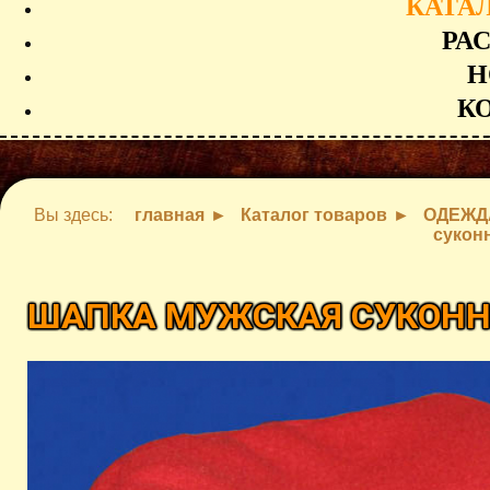
КАТА
РА
Н
К
Вы здесь:
главная
Каталог товаров
ОДЕЖД
сукон
ШАПКА МУЖСКАЯ СУКОН