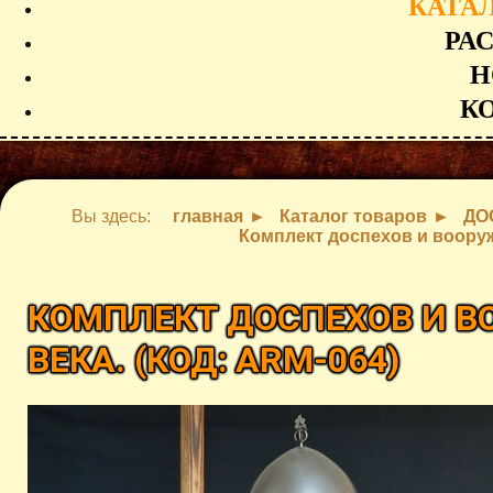
КАТА
РА
Н
К
Вы здесь:
главная
Каталог товаров
ДО
Комплект доспехов и вооруж
КОМПЛЕКТ ДОСПЕХОВ И В
ВЕКА.
(КОД:
ARM-064
)