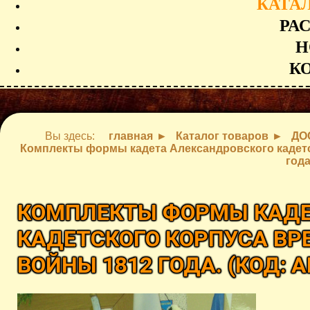
КАТА
РА
Н
К
Вы здесь:
главная
Каталог товаров
ДО
Комплекты формы кадета Александровского кадетс
года
КОМПЛЕКТЫ ФОРМЫ КАДЕ
КАДЕТСКОГО КОРПУСА ВР
ВОЙНЫ 1812 ГОДА.
(КОД:
A