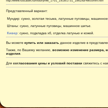
http://www.ruscadet.ru/history/rkk_1701_1918/1731_1862/tul-kk/comm.htm
Представленный вариант:
Мундир: сукно, золотая тесьма, латунные пуговицы, машинное
Штаны: сукно, латунные пуговицы, машинное шитье.
Кивер
: сукно, подкладка хб, отделка латунью и кожей.
Вы можете
купить или заказать
данное изделие в представле
Также, по Вашему желанию,
возможно изменение размера, к
изделия
.
Для
согласования цены и условий поставки
свяжитесь с н