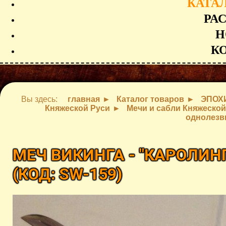
КАТА
РА
Н
К
Вы здесь:
главная
Каталог товаров
ЭПОХ
Княжеской Руси
Мечи и сабли Княжеской
однолез
МЕЧ ВИКИНГА - "КАРОЛИН
(КОД:
SW-159
)