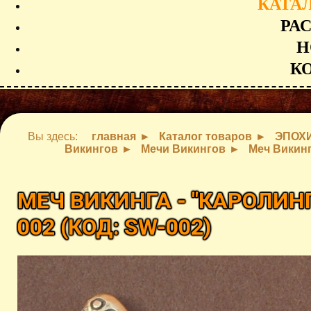
КАТА
РА
Н
К
Вы здесь:
главная
Каталог товаров
ЭПОХ
Викингов
Мечи Викингов
Меч Викинг
МЕЧ ВИКИНГА - "КАРОЛИНГ
002
(КОД:
SW-002
)