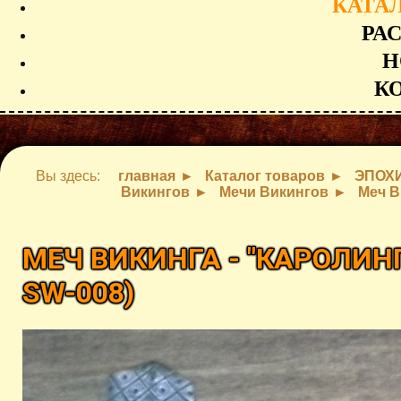
КАТА
РА
Н
К
Вы здесь:
главная
Каталог товаров
ЭПОХ
Викингов
Мечи Викингов
Меч В
МЕЧ ВИКИНГА - "КАРОЛИН
SW-008
)