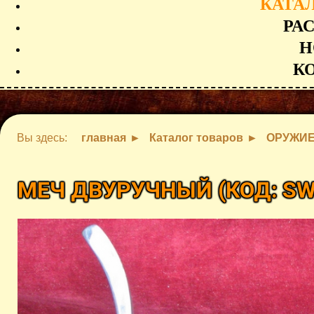
КАТА
РА
Н
К
Вы здесь:
главная
Каталог товаров
ОРУЖИ
МЕЧ ДВУРУЧНЫЙ
(КОД:
SW