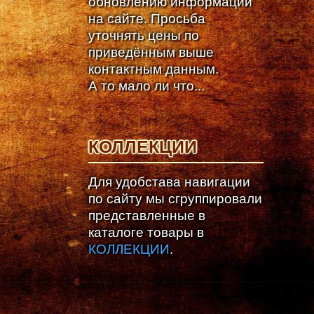
обновлению информации
на сайте. Просьба
уточнять цены по
приведённым выше
контактным данным.
А то мало ли что...
КОЛЛЕКЦИИ
Для удобстава навигации
по сайту мы сгруппировали
представленные в
каталоге товары в
КОЛЛЕКЦИИ
.