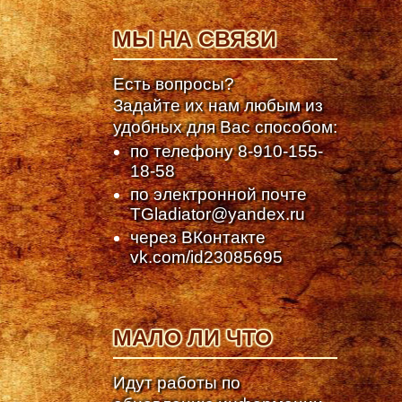
МЫ НА СВЯЗИ
Есть вопросы?
Задайте их нам любым из
удобных для Вас способом:
по телефону
8-910-155-
18-58
по электронной почте
TGladiator@yandex.ru
через ВКонтакте
vk.com/id23085695
МАЛО ЛИ ЧТО
Идут работы по