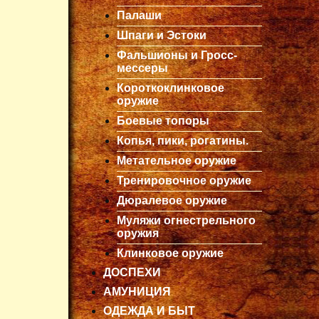
Палаши
Шпаги и Эстоки
Фальшионы и Гросс-
мессеры
Короткоклинковое
оружие
Боевые топоры
Копья, пики, рогатины.
Метательное оружие
Тренировочное оружие
Дюралевое оружие
Муляжи огнестрельного
оружия
Клинковое оружие
ДОСПЕХИ
АМУНИЦИЯ
ОДЕЖДА И БЫТ