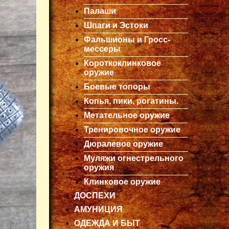
Палаши
Шпаги и Эстоки
Фальшионы и Гросс-
мессеры
Короткоклинковое
оружие
Боевые топоры
Копья, пики, рогатины.
Метательное оружие
Тренировочное оружие
Дюралевое оружие
Муляжи огнестрельного
оружия
Клинковое оружие
ДОСПЕХИ
АМУНИЦИЯ
ОДЕЖДА И БЫТ