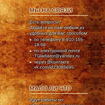
МЫ НА СВЯЗИ
Есть вопросы?
Задайте их нам любым из
удобных для Вас способом:
по телефону
8-910-155-
18-58
по электронной почте
TGladiator@yandex.ru
через ВКонтакте
vk.com/id23085695
МАЛО ЛИ ЧТО
Идут работы по