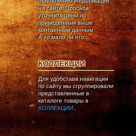
обновлению информации
на сайте. Просьба
уточнять цены по
приведённым выше
контактным данным.
А то мало ли что...
КОЛЛЕКЦИИ
Для удобстава навигации
по сайту мы сгруппировали
представленные в
каталоге товары в
КОЛЛЕКЦИИ
.