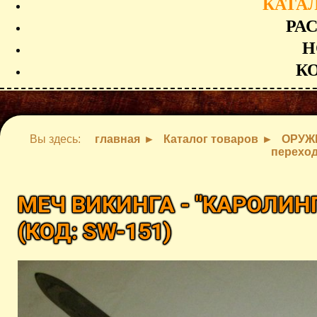
КАТА
РА
Н
К
Вы здесь:
главная
Каталог товаров
ОРУЖ
перехо
МЕЧ ВИКИНГА - "КАРОЛИН
(КОД:
SW-151
)