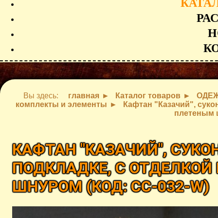
КАТА
РА
Н
К
Вы здесь:
главная
Каталог товаров
ОДЕЖ
комплекты и элементы
Кафтан "Казачий", суко
плетеным 
КАФТАН "КАЗАЧИЙ", СУК
ПОДКЛАДКЕ, С ОТДЕЛКО
ШНУРОМ
(КОД:
CC-032-W
)