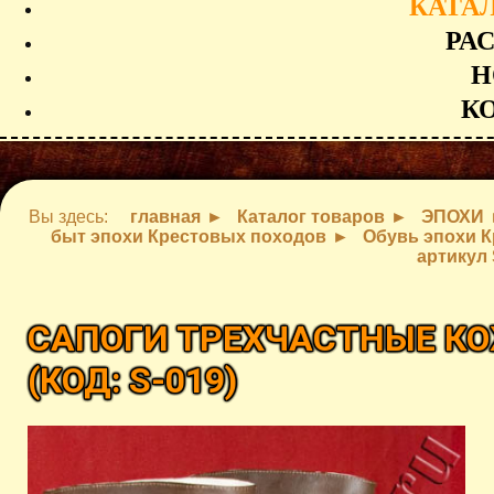
КАТА
РА
Н
К
Вы здесь:
главная
Каталог товаров
ЭПОХИ
быт эпохи Крестовых походов
Обувь эпохи 
артикул 
САПОГИ ТРЕХЧАСТНЫЕ КО
(КОД:
S-019
)