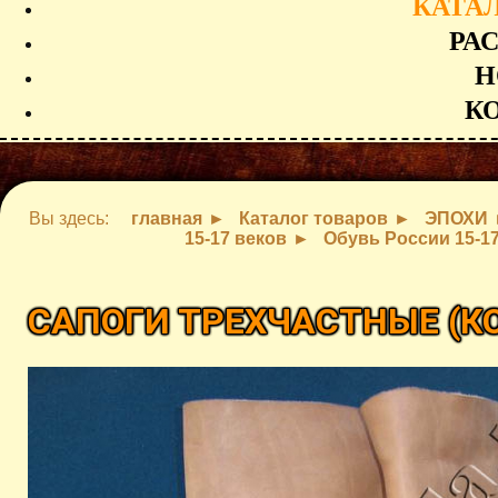
КАТА
РА
Н
К
Вы здесь:
главная
Каталог товаров
ЭПОХИ
15-17 веков
Обувь России 15-1
САПОГИ ТРЕХЧАСТНЫЕ
(К