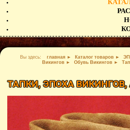
КАТА
РА
Н
К
Вы здесь:
главная
Каталог товаров
ЭП
Викингов
Обувь Викингов
Тап
ТАПКИ, ЭПОХА ВИКИНГОВ,