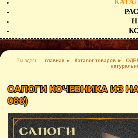
КАТА
РА
Н
К
Вы здесь:
главная
Каталог товаров
ОДЕ
натуральн
САПОГИ КОЧЕВНИКА ИЗ 
086
)