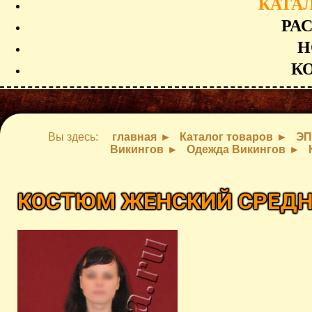
КАТА
РА
Н
К
Вы здесь:
главная
Каталог товаров
ЭП
Викингов
Одежда Викингов
КОСТЮМ ЖЕНСКИЙ СРЕД