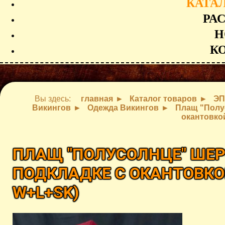
КАТА
РА
Н
К
Вы здесь:
главная
Каталог товаров
ЭП
Викингов
Одежда Викингов
Плащ "Полус
окантовко
ПЛАЩ "ПОЛУСОЛНЦЕ" ШЕР
ПОДКЛАДКЕ С ОКАНТОВК
W+L+SK
)