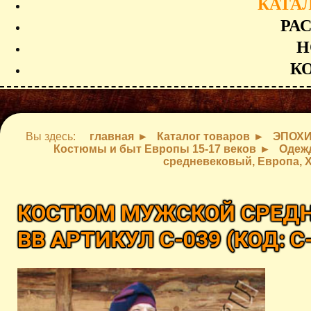
КАТА
РА
Н
К
Вы здесь:
главная
Каталог товаров
ЭПОХ
Костюмы и быт Европы 15-17 веков
Одежд
средневековый, Европа, X
КОСТЮМ МУЖСКОЙ СРЕДНЕ
ВВ АРТИКУЛ C-039
(КОД:
C