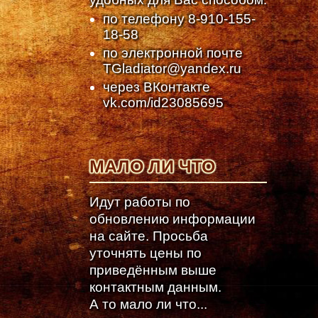
по телефону
8-910-155-
18-58
по электронной почте
TGladiator@yandex.ru
через ВКонтакте
vk.com/id23085695
МАЛО ЛИ ЧТО
Идут работы по
обновлению информации
на сайте. Просьба
уточнять цены по
приведённым выше
контактным данным.
А то мало ли что...