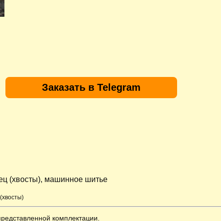
Заказать в Telegram
сец (хвосты), машинное шитье
(хвосты)
представленной комплектации.