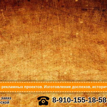
 рекламных проектов. Изготовление доспехов, историч
 заказ
8-910-155-18-58
еской