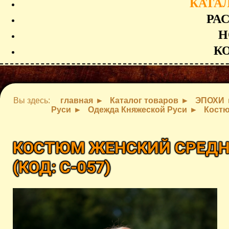
КАТА
РА
Н
К
Вы здесь:
главная
Каталог товаров
ЭПОХИ
Руси
Одежда Княжеской Руси
Костю
КОСТЮМ ЖЕНСКИЙ СРЕДН
(КОД:
C-057
)