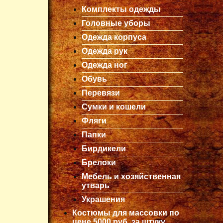
Комплекты одежды
Головные уборы
Одежда корпуса
Одежда рук
Одежда ног
Обувь
Перевязи
Сумки и кошели
Фляги
Папки
Бирдикели
Брелоки
Мебель и хозяйственная
утварь
Украшения
Костюмы для массовки по
цене 5000 руб. за штуку