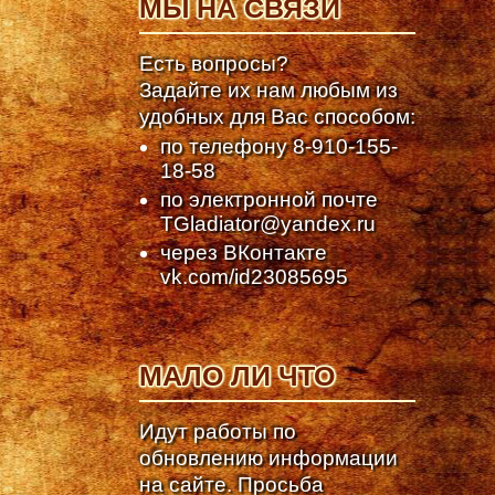
МЫ НА СВЯЗИ
Есть вопросы?
Задайте их нам любым из
удобных для Вас способом:
по телефону
8-910-155-
18-58
по электронной почте
TGladiator@yandex.ru
через ВКонтакте
vk.com/id23085695
МАЛО ЛИ ЧТО
Идут работы по
обновлению информации
на сайте. Просьба