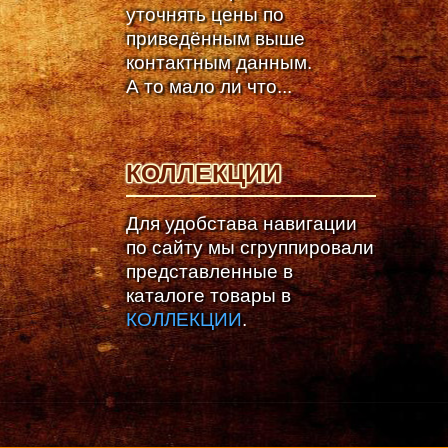
уточнять цены по
приведённым выше
контактным данным.
А то мало ли что...
КОЛЛЕКЦИИ
Для удобстава навигации
по сайту мы сгруппировали
представленные в
каталоге товары в
КОЛЛЕКЦИИ
.